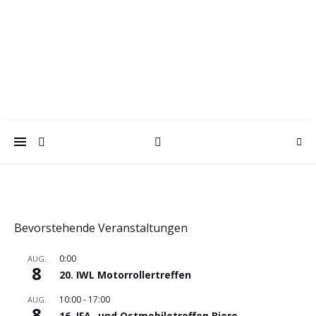
trabantfreunde.de
Gemeinsam Spaß mit alten Fahrzeugen
Bevorstehende Veranstaltungen
0:00
AUG.
8
20. IWL Motorrollertreffen
10:00
-
17:00
AUG.
8
16. IFA- und Ostmobiletreffen Biere