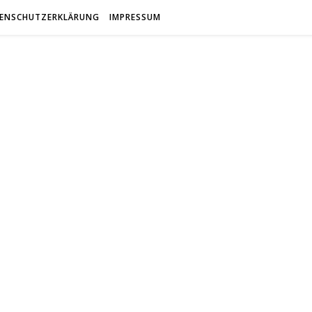
ENSCHUTZERKLÄRUNG
IMPRESSUM
antfreun
Gemeinsam Spaß mit alten Fahrzeugen