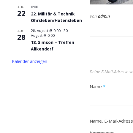
0:00
AUG.
22
22. Militär & Technik
Von
admin
Ohrsleben/Hötensleben
28. August @ 0:00
-
30.
AUG.
28
August @ 0:00
18. Simson – Treffen
Alikendorf
Kalender anzeigen
Deine E-Mail-Adresse wi
Name
*
Name, E-Mail-Adress
Kommentar