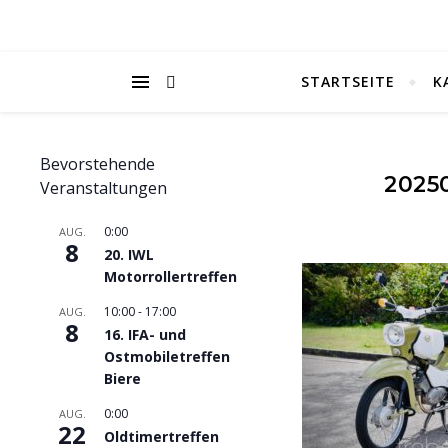
STARTSEITE
K
Bevorstehende
2025
Veranstaltungen
0:00
AUG.
8
20. IWL
Motorrollertreffen
10:00
-
17:00
AUG.
8
16. IFA- und
Ostmobiletreffen
Biere
0:00
AUG.
22
Oldtimertreffen