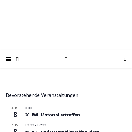
trabantfreunde.de
Gemeinsam Spaß mit alten Fahrzeugen
Bevorstehende Veranstaltungen
0:00
AUG.
8
20. IWL Motorrollertreffen
10:00
-
17:00
AUG.
8
16. IFA- und Ostmobiletreffen Biere