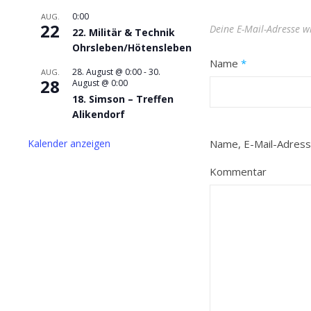
0:00
AUG.
22
Deine E-Mail-Adresse wi
22. Militär & Technik
Ohrsleben/Hötensleben
Name
*
28. August @ 0:00
-
30.
AUG.
28
August @ 0:00
18. Simson – Treffen
Alikendorf
Kalender anzeigen
Name, E-Mail-Adress
Kommentar