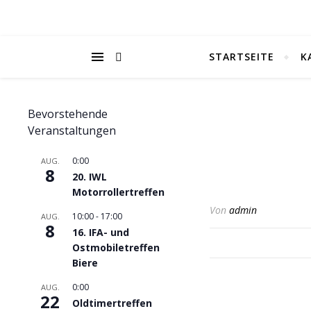
STARTSEITE
K
Bevorstehende
Veranstaltungen
0:00
AUG.
8
20. IWL
Motorrollertreffen
Von
admin
10:00
-
17:00
AUG.
8
16. IFA- und
Ostmobiletreffen
Biere
0:00
AUG.
22
Oldtimertreffen