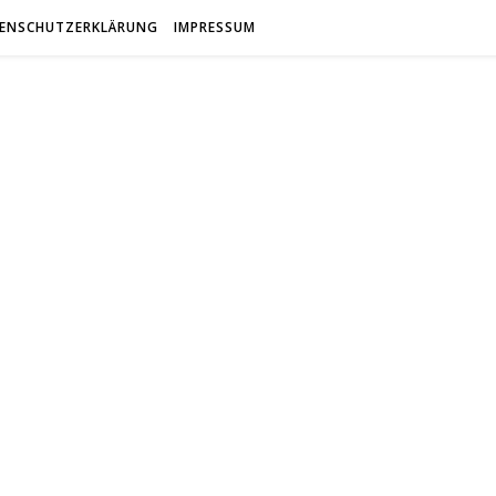
ENSCHUTZERKLÄRUNG
IMPRESSUM
antfreun
Gemeinsam Spaß mit alten Fahrzeugen