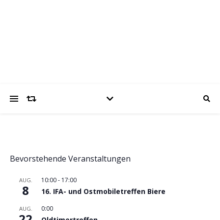
trabantfreunde.de
Gemeinsam Spaß mit alten Fahrzeugen
Bevorstehende Veranstaltungen
10:00
-
17:00
AUG.
8
16. IFA- und Ostmobiletreffen Biere
0:00
AUG.
22
Oldtimertreffen