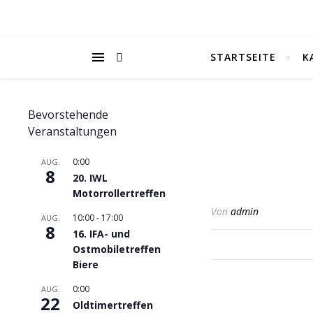
STARTSEITE
K
Bevorstehende
Veranstaltungen
0:00
AUG.
8
20. IWL
Motorrollertreffen
Von
admin
10:00
-
17:00
AUG.
8
16. IFA- und
Ostmobiletreffen
Biere
0:00
AUG.
22
Oldtimertreffen