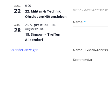
0:00
AUG.
22
Deine E-Mail-Adresse wi
22. Militär & Technik
Ohrsleben/Hötensleben
Name
*
28. August @ 0:00
-
30.
AUG.
28
August @ 0:00
18. Simson – Treffen
Alikendorf
Kalender anzeigen
Name, E-Mail-Adress
Kommentar