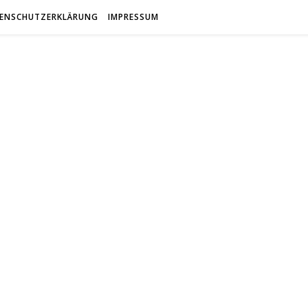
ENSCHUTZERKLÄRUNG
IMPRESSUM
antfreun
Gemeinsam Spaß mit alten Fahrzeugen