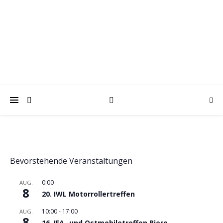
trabantfreunde.de
Gemeinsam Spaß mit alten Fahrzeugen
Bevorstehende Veranstaltungen
0:00
AUG.
8
20. IWL Motorrollertreffen
10:00
-
17:00
AUG.
8
16. IFA- und Ostmobiletreffen Biere