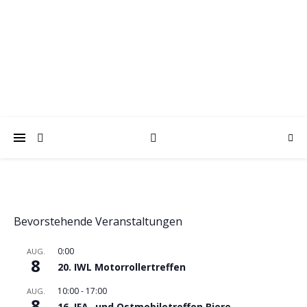
trabantfreunde.de
Gemeinsam Spaß mit alten Fahrzeugen
Bevorstehende Veranstaltungen
0:00
AUG.
8
20. IWL Motorrollertreffen
10:00
-
17:00
AUG.
8
16. IFA- und Ostmobiletreffen Biere