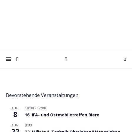
trabantfreunde.de
Gemeinsam Spaß mit alten Fahrzeugen
Bevorstehende Veranstaltungen
10:00
-
17:00
AUG.
8
16. IFA- und Ostmobiletreffen Biere
0:00
AUG.
22
22. Militär & Technik Ohrsleben/Hötensleben