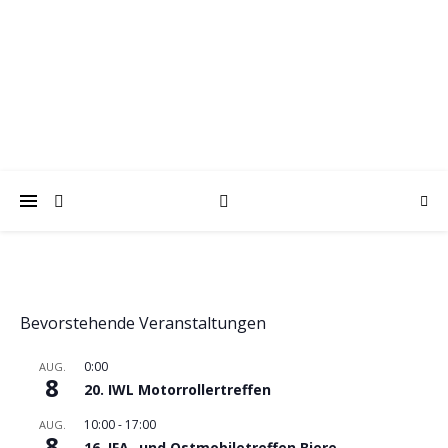
trabantfreunde.de
Gemeinsam Spaß mit alten Fahrzeugen
Bevorstehende Veranstaltungen
0:00
AUG.
8
20. IWL Motorrollertreffen
10:00
-
17:00
AUG.
8
16. IFA- und Ostmobiletreffen Biere