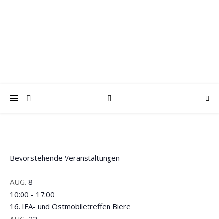
trabantfreunde.de
Gemeinsam Spaß mit alten Fahrzeugen
Bevorstehende Veranstaltungen
AUG.
8
10:00
-
17:00
16. IFA- und Ostmobiletreffen Biere
AUG.
22