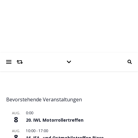
trabantfreunde.de
Gemeinsam Spaß mit alten Fahrzeugen
Bevorstehende Veranstaltungen
0:00
AUG.
8
20. IWL Motorrollertreffen
10:00
-
17:00
AUG.
8
16. IFA- und Ostmobiletreffen Biere