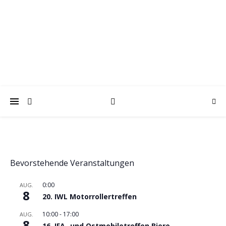
trabantfreunde.de
Gemeinsam Spaß mit alten Fahrzeugen
Bevorstehende Veranstaltungen
0:00
AUG.
8
20. IWL Motorrollertreffen
10:00
-
17:00
AUG.
8
16. IFA- und Ostmobiletreffen Biere