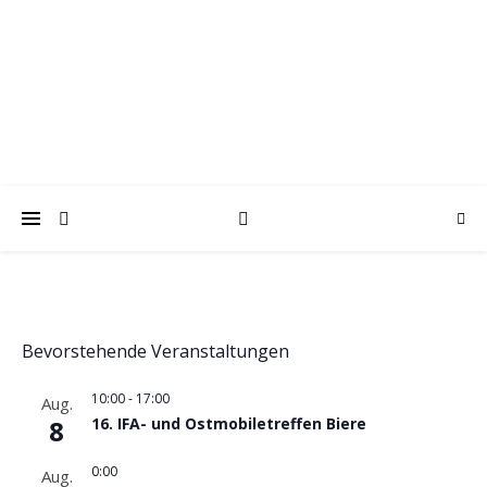
trabantfreunde.de
Gemeinsam Spaß mit alten Fahrzeugen
Bevorstehende Veranstaltungen
10:00
-
17:00
Aug.
8
16. IFA- und Ostmobiletreffen Biere
0:00
Aug.