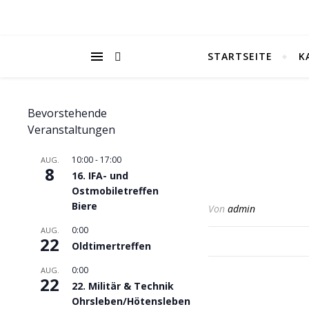
STARTSEITE
K
Bevorstehende
Veranstaltungen
10:00
-
17:00
AUG.
8
16. IFA- und
Ostmobiletreffen
Biere
Von
admin
0:00
AUG.
22
Oldtimertreffen
0:00
AUG.
22
22. Militär & Technik
Ohrsleben/Hötensleben