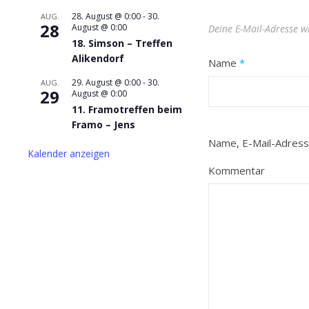
28. August @ 0:00
-
30.
AUG.
28
August @ 0:00
Deine E-Mail-Adresse wi
18. Simson – Treffen
Alikendorf
Name
*
29. August @ 0:00
-
30.
AUG.
29
August @ 0:00
11. Framotreffen beim
Framo – Jens
Name, E-Mail-Adress
Kalender anzeigen
Kommentar