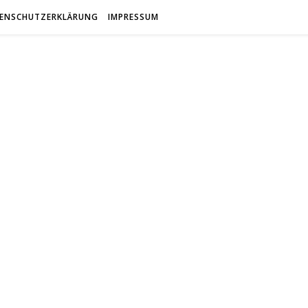
ENSCHUTZERKLÄRUNG
IMPRESSUM
antfreun
Gemeinsam Spaß mit alten Fahrzeugen