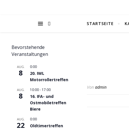
STARTSEITE
K
Bevorstehende
Veranstaltungen
0:00
AUG.
8
20. IWL
Motorrollertreffen
Von
admin
10:00
-
17:00
AUG.
8
16. IFA- und
Ostmobiletreffen
Biere
0:00
AUG.
22
Oldtimertreffen