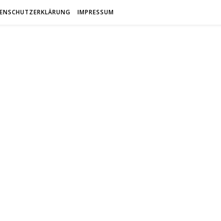
ENSCHUTZERKLÄRUNG
IMPRESSUM
antfreun
Gemeinsam Spaß mit alten Fahrzeugen