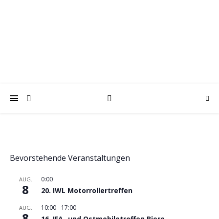
trabantfreunde.de
Gemeinsam Spaß mit alten Fahrzeugen
Bevorstehende Veranstaltungen
0:00
AUG.
8
20. IWL Motorrollertreffen
10:00
-
17:00
AUG.
8
16. IFA- und Ostmobiletreffen Biere