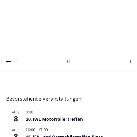
trabantfreunde.de
Gemeinsam Spaß mit alten Fahrzeugen
Bevorstehende Veranstaltungen
0:00
AUG.
8
20. IWL Motorrollertreffen
10:00
-
17:00
AUG.
8
16. IFA- und Ostmobiletreffen Biere