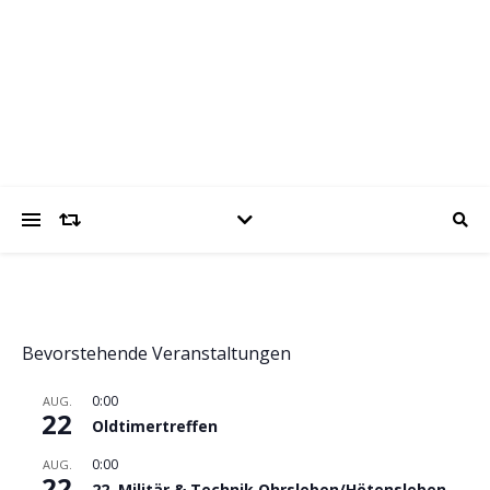
trabantfreunde.de
Gemeinsam Spaß mit alten Fahrzeugen
Bevorstehende Veranstaltungen
0:00
AUG.
22
Oldtimertreffen
0:00
AUG.
22
22. Militär & Technik Ohrsleben/Hötensleben