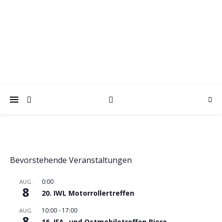
trabantfreunde.de
Gemeinsam Spaß mit alten Fahrzeugen
Bevorstehende Veranstaltungen
0:00
AUG.
8
20. IWL Motorrollertreffen
10:00
-
17:00
AUG.
8
16. IFA- und Ostmobiletreffen Biere